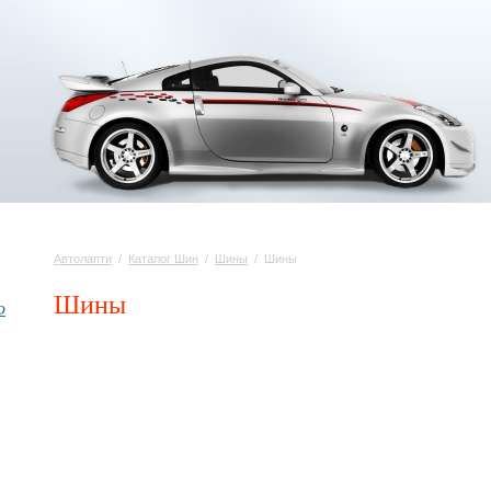
Автолапти
/
Каталог Шин
/
Шины
/
Шины
Шины
о