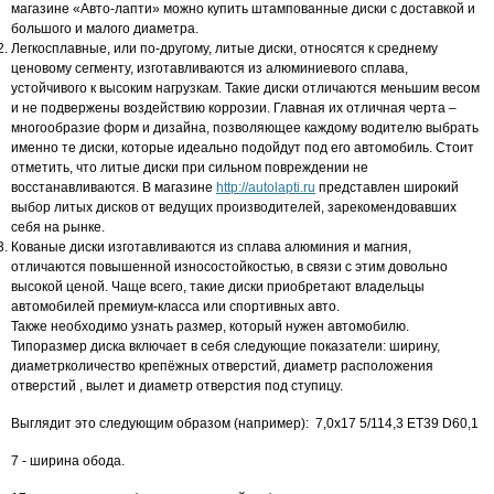
магазине «Авто-лапти» можно купить штампованные диски с доставкой и
большого и малого диаметра.
Легкосплавные, или по-другому, литые диски, относятся к среднему
ценовому сегменту, изготавливаются из алюминиевого сплава,
устойчивого к высоким нагрузкам. Такие диски отличаются меньшим весом
и не подвержены воздействию коррозии. Главная их отличная черта –
многообразие форм и дизайна, позволяющее каждому водителю выбрать
именно те диски, которые идеально подойдут под его автомобиль. Стоит
отметить, что литые диски при сильном повреждении не
восстанавливаются. В магазине
http://autolapti.ru
представлен широкий
выбор литых дисков от ведущих производителей, зарекомендовавших
себя на рынке.
Кованые диски изготавливаются из сплава алюминия и магния,
отличаются повышенной износостойкостью, в связи с этим довольно
высокой ценой. Чаще всего, такие диски приобретают владельцы
автомобилей премиум-класса или спортивных авто.
Также необходимо узнать размер, который нужен автомобилю.
Типоразмер диска включает в себя следующие показатели: ширину,
диаметрколичество крепёжных отверстий, диаметр расположения
отверстий , вылет и диаметр отверстия под ступицу.
Выглядит это следующим образом (например): 7,0x17 5/114,3 ET39 D60,1
7 - ширина обода.