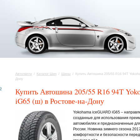
Автолапти
/
Каталог Шин
/
Шины
/
Купить Автошина 205/55 R16 94T Yokoha
Дону
о
Купить Автошина 205/55 R16 94T Yoko
iG65 (ш) в Ростове-на-Дону
Yokohama iceGUARD iG65 – направ
созданные для использования преи
автомобилях и предназначенные для
России. Новинка зимнего сезона 201
комфортности и безопасности перед