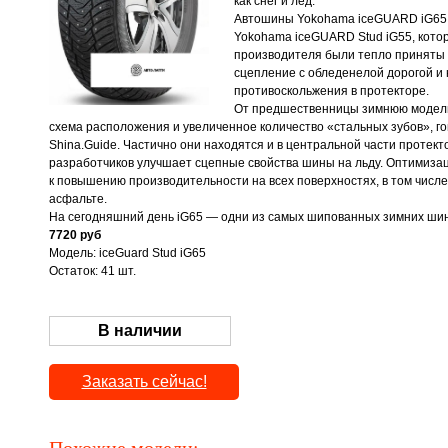
как снег и лёд.
Автошины Yokohama iceGUARD iG65 
Yokohama iceGUARD Stud iG55, кото
производителя были тепло приняты 
сцепление с обледенелой дорогой и
противоскольжения в протекторе.
От предшественницы зимнюю модель 
схема расположения и увеличенное количество «стальных зубов», г
Shina.Guide. Частично они находятся и в центральной части протект
разработчиков улучшает сцепные свойства шины на льду. Оптимиза
к повышению производительности на всех поверхностях, в том числе 
асфальте.
На сегодняшний день iG65 — одни из самых шипованных зимних шин
7720 руб
Модель: iceGuard Stud iG65
Остаток: 41 шт.
В наличии
Заказать сейчас!
Похожие модели: