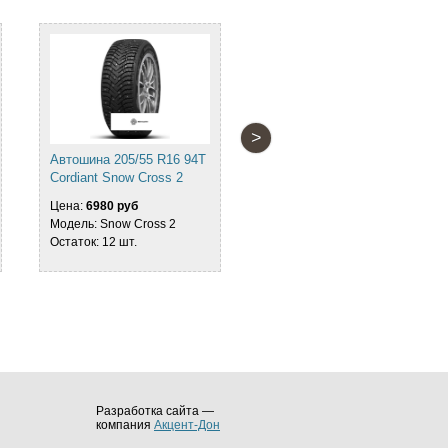
>
Автошина 205/55 R16 94T
Автошина 205/55 R16 94T
Cordiant Snow Cross 2
Hankook Winter i*Pike RS2
W429
Цена:
6980 руб
Модель: Snow Cross 2
Цена:
8030 руб
Остаток: 12 шт.
Модель: Winter i*Pike RS2
W429
Остаток: 24 шт.
Разработка сайта —
компания
Акцент-Дон