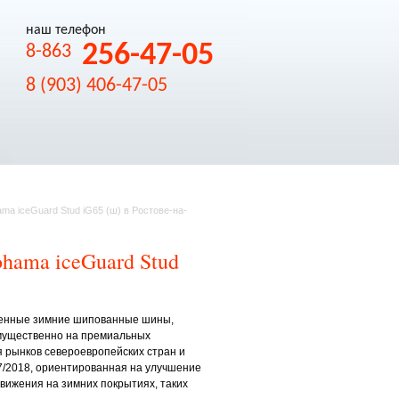
наш телефон
256-47-05
8-863
8 (903) 406-47-05
ma iceGuard Stud iG65 (ш) в Ростове-на-
hama iceGuard Stud
ленные зимние шипованные шины,
мущественно на премиальных
 рынков североевропейских стран и
7/2018, ориентированная на улучшение
вижения на зимних покрытиях, таких