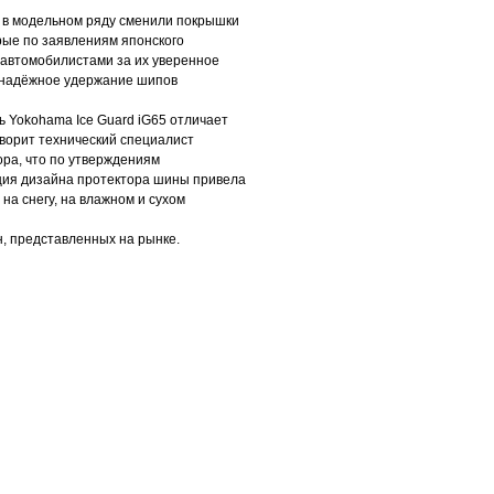
в модельном ряду сменили покрышки
рые по заявлениям японского
автомобилистами за их уверенное
 надёжное удержание шипов
Yokohama Ice Guard iG65 отличает
оворит технический специалист
ора, что по утверждениям
ция дизайна протектора шины привела
на снегу, на влажном и сухом
, представленных на рынке.