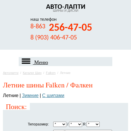
ШИНЫ И ДИСКИ
наш телефон
256-47-05
8-863
8 (903) 406-47-05
Меню
Автолапти
/
Каталог Шин
/
Falken
/
Летние
Летние шины Falken / Фалкен
Летние
|
Зимние
|
С шипами
Поиск:
Типоразмер:
/
R