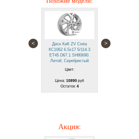
Похожие модели:
ls UP Up114
Диск КиК Арн
.3 ET45 D66.1
7x17 5/114.3
итой, Черный
SHr75585. Ли
нной лицевой
с полирован
хностью
поверх
<
>
Диск КиК ZV Creta
вет:
Цве
КС1062 6.5x17 5/114.3
ET45 D67.1 SH80690.
11900
руб
Цена:
12
Литой, Серебристый
аток:
4
Остат
Цвет:
Цена:
10890
руб
Остаток:
4
Акция
: