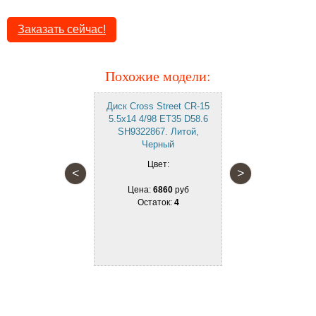
Заказать сейчас!
Похожие модели:
Диск Cross Street CR-15
Диск Mega
5.5x14 4/98 ET35 D58.6
6x14 4/98 
SH9322867. Литой,
SH9387558
Черный
Черный с по
лицевой по
Цвет:
<
>
Цве
Цена:
6860
руб
Остаток:
4
Цена:
7
Остат