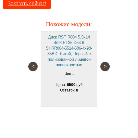
Заказать сейчас!
Похожие модели:
gami MGM-2
Диск RST R004 5.5x14
Диск TREB
8 ET35 D58.6
4/98 ET35 D58.6
5.5x14 4/98
45. Литой,
SHRR004-5514-586-4x98-
SH930
полированной
35BD. Литой, Черный с
Штампов
оверхностью
полированной лицевой
Серебр
поверхностью
<
>
вет:
Цве
Цвет:
7450
руб
Цена:
1
аток:
4
Цена:
6500
руб
Остат
Остаток:
8