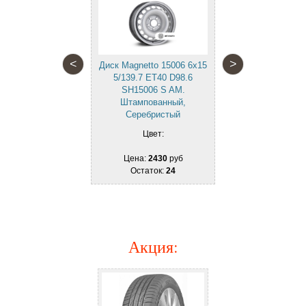
5/139.7 E
SH1500
Штампованн
Цве
<
>
 64G48L 6x15
Диск Magnetto 15006 6x15
ET40 D98.6
5/139.7 ET40 D98.6
Цена:
2
98722.
SH15006 S AM.
Остат
ованный,
Штампованный,
бристый
Серебристый
вет:
Цвет:
2290
руб
Цена:
2430
руб
ток:
24
Остаток:
24
Акция
: