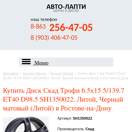
ШИНЫ И ДИСКИ
наш телефон
256-47-05
8-863
8 (903) 406-47-05
Меню
Автолапти
/
Каталог Дисков
/
Каталог Дисков
/
Купить Диск Скад Трофи 6.5x15
5/139.7 ET40 D98.5 SH1350022. Литой, Черный матовый (Литой) в Ростове-на-Дону
Купить Диск Скад Трофи 6.5x15 5/139.7
ET40 D98.5 SH1350022. Литой, Черный
матовый (Литой) в Ростове-на-Дону
Артикул:
SH1350022
Производитель:
Скад