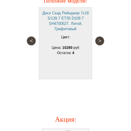
Похожие модели:
Диск Скад Рейнджер 7x16
5/139.7 ET35 D109.7
SH4700527. Литой,
Графитовый
Цвет:
<
>
УАЗ-Патриот
7 ET35 D108.5
Цена:
10280
руб
4. Литой,
Остаток:
4
бристый
вет:
9540
руб
ток:
12
Акция
: