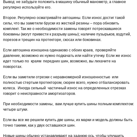
Вывод: не забудьте положить в машину обычный манометр, а главное
регулярно используйте его.
Второе. Регулярно осматривайте автошины. Если износ достиг такой
силы, что вы заметили бруски из жесткой резины – пора обновить
комплект. Так же о необходимости замены говорят потрескавшиеся
боковины (могут привести к разрыву шины); наличие пузырьков, вздутий,
порезов и трещин на протекторе, скосах или боковинах.
Если автошина изношена одинаково с обоих краев, проверяйте
давление, возможно их нужно подкачать или найти утечку. Если же износ
идет только по краям передних шин, возможно, вы лихачите на
поворотах.
Если вы заметили отрезки с неравномерной изношенностью или
полностью стертым протектором, скорее всего, нужно отбалансировать
колеса. Иногда сильный частичный износ на определенных отрезках
говорит о неисправности амортизаторов.
При необходимости замены, вам лучше купить шины полным комплектом:
четыре штуки.
Если вы все же решили купить две шины, их марки и модель должны быть
точно такими, как у двух оставшихся шин.
Новые шины обычно устанавливают на заднюю ось, чтобы улучшить