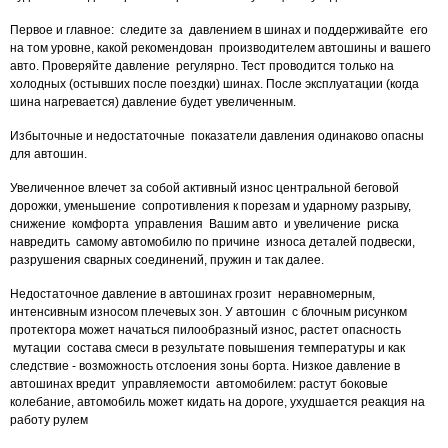
Первое и главное: следите за давлением в шинах и поддерживайте его
на том уровне, какой рекомендован производителем автошины и вашего
авто. Проверяйте давление регулярно. Тест проводится только на
холодных (остывших после поездки) шинах. После эксплуатации (когда
шина нагревается) давление будет увеличенным.
Избыточные и недостаточные показатели давления одинаково опасны
для автошин.
Увеличенное влечет за собой активный износ центральной беговой
дорожки, уменьшение сопротивления к порезам и ударному разрыву,
снижение комфорта управления Вашим авто и увеличение риска
навредить самому автомобилю по причине износа деталей подвески,
разрушения сварных соединений, пружин и так далее.
Недостаточное давление в автошинах грозит неравномерным,
интенсивным износом плечевых зон. У автошин с блочным рисунком
протектора может начаться пилообразный износ, растет опасность
мутации состава смеси в результате повышения температуры и как
следствие - возможность отслоения зоны борта. Низкое давление в
автошинах вредит управляемости автомобилем: растут боковые
колебание, автомобиль может кидать на дороге, ухудшается реакция на
работу рулем